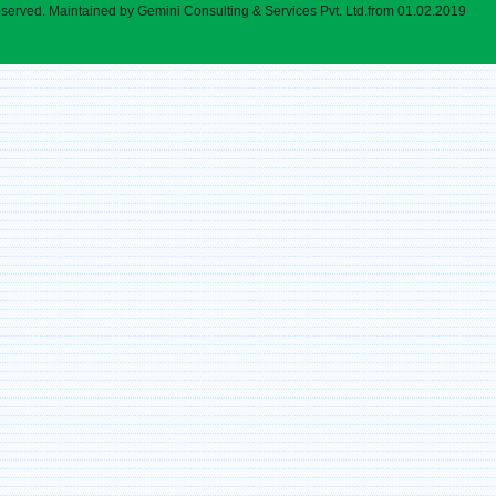
eserved. Maintained by Gemini Consulting & Services Pvt. Ltd.from 01.02.2019