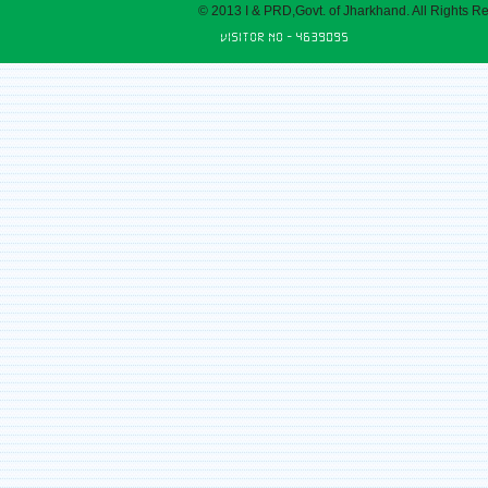
© 2013 I & PRD,Govt. of Jharkhand. All Rights R