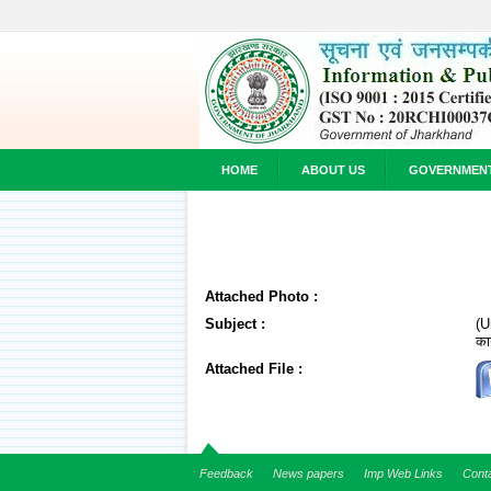
HOME
ABOUT US
GOVERNMEN
Attached Photo :
Subject :
(U
का
Attached File :
Feedback
News papers
Imp Web Links
Cont